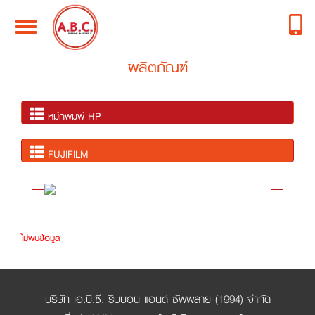
Toggle
navigation
ผลิตภัณฑ์
หมึกพิมพ์ HP
FUJIFILM
ไม่พบข้อมูล
บริษัท เอ.บี.ซี. ริบบอน แอนด์ ซัพพลาย (1994) จำกัด